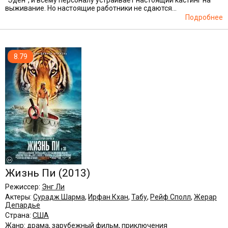
"Эден", и всему персоналу устраивает настоящий кастинг на
выживание. Но настоящие работники не сдаются...
Подробнее
8.79
Жизнь Пи
(2013)
Режиссер:
Энг Ли
Актеры:
Сурадж Шарма
,
Ирфан Кхан
,
Табу
,
Рейф Сполл
,
Жерар
Депардье
Страна:
США
Жанр:
драма
,
зарубежный фильм
,
приключения