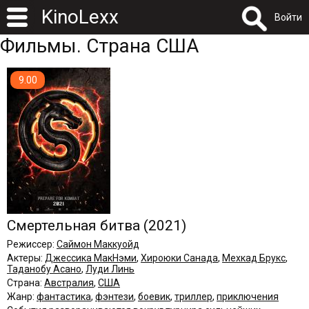
KinoLexx
Войти
Фильмы. Страна США
9.00
Смертельная битва
(2021)
Режиссер:
Саймон Маккуойд
Актеры:
Джессика МакНэми
,
Хироюки Санада
,
Мехкад Брукс
,
Таданобу Асано
,
Луди Линь
Страна:
Австралия
,
США
Жанр:
фантастика
,
фэнтези
,
боевик
,
триллер
,
приключения