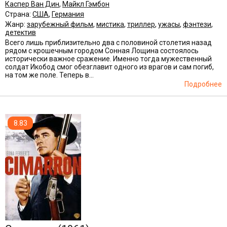
Каспер Ван Дин
,
Майкл Гэмбон
Страна:
США
,
Германия
Жанр:
зарубежный фильм
,
мистика
,
триллер
,
ужасы
,
фэнтези
,
детектив
Всего лишь приблизительно два с половиной столетия назад
рядом с крошечным городом Сонная Лощина состоялось
исторически важное сражение. Именно тогда мужественный
солдат Икобод смог обезглавит одного из врагов и сам погиб,
на том же поле. Теперь в...
Подробнее
8.83