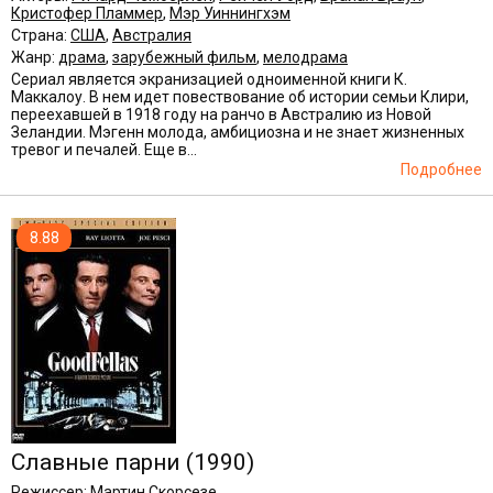
Кристофер Пламмер
,
Мэр Уиннингхэм
Страна:
США
,
Австралия
Жанр:
драма
,
зарубежный фильм
,
мелодрама
Сериал является экранизацией одноименной книги К.
Маккалоу. В нем идет повествование об истории семьи Клири,
переехавшей в 1918 году на ранчо в Австралию из Новой
Зеландии. Мэгенн молода, амбициозна и не знает жизненных
тревог и печалей. Еще в...
Подробнее
8.88
Славные парни
(1990)
Режиссер:
Мартин Скорсезе