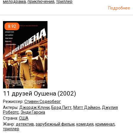
мелодрама
,
приключения
,
триллер
Подробнее
8.92
11 друзей Оушена
(2002)
Режиссер:
Стивен Содерберг
Актеры:
Джордж Клуни
,
Брэд Питт
,
Мэтт Дэймон
,
Джулия
Робертс
,
Энди Гарсиа
Страна:
США
Жанр:
детектив
,
зарубежный фильм
,
комедия
,
криминал
,
триллер