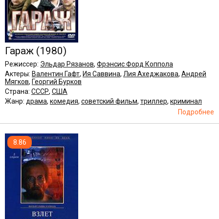
Гараж
(1980)
Режиссер:
Эльдар Рязанов
,
Фрэнсис Форд Коппола
Актеры:
Валентин Гафт
,
Ия Саввина
,
Лия Ахеджакова
,
Андрей
Мягков
,
Георгий Бурков
Страна:
СССР
,
США
Жанр:
драма
,
комедия
,
советский фильм
,
триллер
,
криминал
Подробнее
8.86