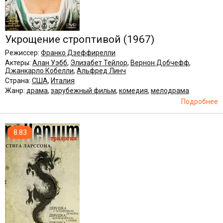
Укрощение строптивой
(1967)
Режиссер:
Франко Дзеффирелли
Актеры:
Алан Уэбб
,
Элизабет Тейлор
,
Вернон Добчефф
,
Джанкарло Кобелли
,
Альфред Линч
Страна:
США
,
Италия
Жанр:
драма
,
зарубежный фильм
,
комедия
,
мелодрама
Подробнее
8.83