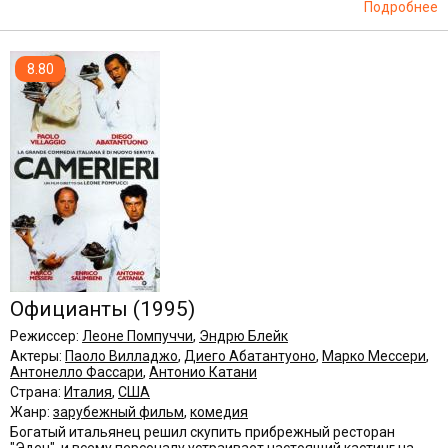
Подробнее
8.80
Официанты
(1995)
Режиссер:
Леоне Помпуччи
,
Эндрю Блейк
Актеры:
Паоло Вилладжо
,
Диего Абатантуоно
,
Марко Мессери
,
Антонелло Фассари
,
Антонио Катани
Страна:
Италия
,
США
Жанр:
зарубежный фильм
,
комедия
Богатый итальянец решил скупить прибрежный ресторан