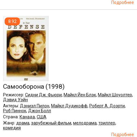
Подробнее
8.92
Самооборона
(1998)
Режиссер:
Сидни Дж. Фьюри
,
Майкл Йен Блэк
,
Майкл Шоуолтер
,
Дэвид Уэйн
Актеры:
Дэниэл Пилон
,
Майкл Дудикофф
,
Роберт А. Доэрти
,
Роб Пиннок
,
Джон Болл
Страна:
Канада
,
США
Жанр:
драма
,
зарубежный фильм
,
мелодрама
,
триллер
,
комедия
Подробнее