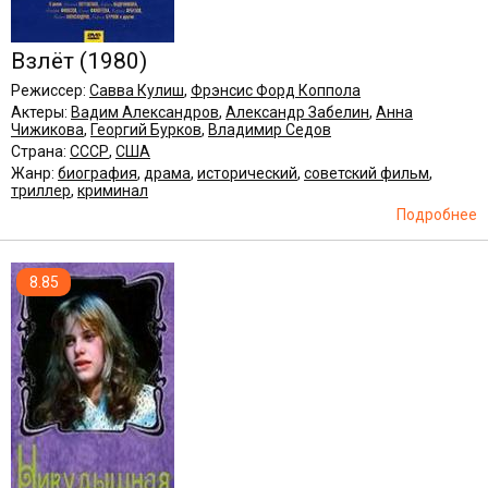
Взлёт
(1980)
Режиссер:
Савва Кулиш
,
Фрэнсис Форд Коппола
Актеры:
Вадим Александров
,
Александр Забелин
,
Анна
Чижикова
,
Георгий Бурков
,
Владимир Седов
Страна:
СССР
,
США
Жанр:
биография
,
драма
,
исторический
,
советский фильм
,
триллер
,
криминал
Подробнее
8.85