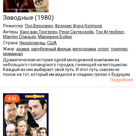
Заводные
(1980)
Режиссер:
Пол Верховен
,
Фрэнсис Форд Коппола
Актеры:
Ханс ван Тонгерен
,
Рене Саутендейк
,
Тон Агтерберг
,
Мартен Спаньер
,
Марианне Бойер
Страна:
Нидерланды
,
США
Жанр:
драма
,
зарубежный фильм
,
мелодрама
,
спорт
,
триллер
,
криминал
Драматическая история одной молодежной компании из
небольшого голландского городка, гоняющей на мотоциклах.
Каждый из них выбирает свой путь. И этот путь совсем не
похож на тот, который им виделся в сладких грезах о будущем.
Подробнее
8.86