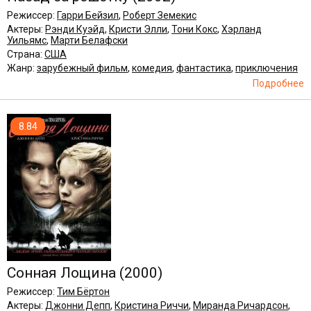
Режиссер:
Гарри Бейзил
,
Роберт Земекис
Актеры:
Рэнди Куэйд
,
Кристи Элли
,
Тони Кокс
,
Хэрланд
Уильямс
,
Марти Белафски
Страна:
США
Жанр:
зарубежный фильм
,
комедия
,
фантастика
,
приключения
Подробнее
8.84
Сонная Лощина
(2000)
Режиссер:
Тим Бёртон
Актеры:
Джонни Депп
,
Кристина Риччи
,
Миранда Ричардсон
,