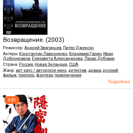
Возвращение.
(2003)
Режиссер:
Андрей Звягинцев
,
Питер Джексон
Актеры:
Константин Лавроненко
,
Владимир Гарин
,
Иван
Добронравов
,
Елизавета Александрова
,
Лазар Дубовик
Страна:
Россия
,
Новая Зеландия
,
США
Жанр:
арт-хаус / авторское кино
,
детектив
,
драма
,
русский
фильм
,
триллер
,
фэнтези
,
приключения
Подробнее
8.81