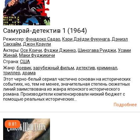
Самурай-детектив 1
(1964)
Режиссер:
Фунадоко Садао
,
Кэри Дзёдзи Фукунага
,
Дэниэл
Сакхайм
,
Джон Краули
Актеры:
Осе Коичи
,
Фуджи Джинко
,
Шиногава Руиджи
,
Усами
Жинай
,
Маки Фуджикичи
Страна:
США
Жанр:
боевик
,
зарубежный фильм
,
детектив
,
криминал
,
триллер
,
драма
Этот черно-белый сериал частично основан на исторических
событиях, но, тем не менее, значительная степень сюжетных
линий заимствована из жанра японского исторического
романа. Производители компенсировали низкий бюджет с
помощью реальных исторических...
Подробнее
8.81