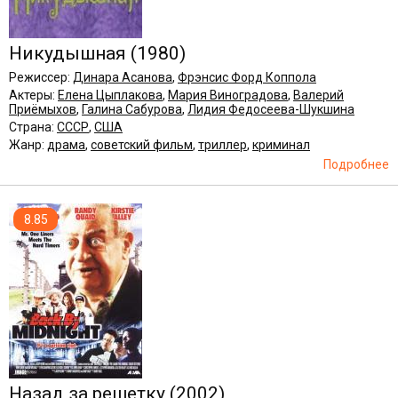
Никудышная
(1980)
Режиссер:
Динара Асанова
,
Фрэнсис Форд Коппола
Актеры:
Елена Цыплакова
,
Мария Виноградова
,
Валерий
Приёмыхов
,
Галина Сабурова
,
Лидия Федосеева-Шукшина
Страна:
СССР
,
США
Жанр:
драма
,
советский фильм
,
триллер
,
криминал
Подробнее
8.85
Назад за решетку
(2002)