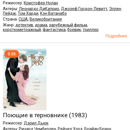
Режиссер:
Кристофер Нолан
Актеры:
Леонардо ДиКаприо
,
Джозеф Гордон-Левитт
,
Эллен
Пейдж
,
Том Харди
,
Кэн Ватанабэ
Страна:
США
,
Великобритания
Жанр:
детектив
,
драма
,
зарубежный фильм
,
короткометражный
,
фантастика
,
боевик
,
триллер
Подробнее
8.88
Поющие в терновнике
(1983)
Режиссер:
Дэрил Дьюк
Актеры:
Ричард Чемберлен
,
Рейчел Уорд
,
Брайан Браун
,