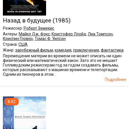
Назад в будущее
(1985)
Режиссер:
Роберт Земекис
Актеры:
Майкл Дж. Фокс
,
Кристофер Ллойд
,
Лиа Томпсон
,
Криспин Гловер
,
Томас Ф. Уилсон
Страна:
США
Жанр:
зарубежный фильм
,
комедия
,
приключения
,
фантастика
Перемещение материи во времени не может описать ни один
физический или математический закон. Зато это не мешает
Голливудским режиссерам год за годом создавать фильмы,
которые рассказывают о машинах времени и телепортации.
Одним из пионеров в этом...
Подробнее
8.82