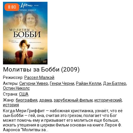
8.80
Молитвы за Бобби
(2009)
Режиссер:
Рассел Малкэй
Актеры:
Сигурни Уивер
,
Генри Черни
,
Райан Келли
,
Дэн Батлер
,
Остин Николс
Страна:
США
Жанр:
биография
,
драма
,
зарубежный фильм
,
исторический
,
история
Когда Мери Гриффит — набожная христианка, узнаёт, что её
сын Бобби — гей, она, считая это грехом, полагает что Бог
может помочь ему и призывает его молиться еще больше,
искать утешения в церкви.Фильм основан на книге Лероя Ф.
Ааронса "Молитвы за...