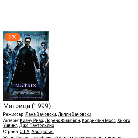
8.90
Матрица
(1999)
Режиссер:
Лана Вачовски
,
Лилли Вачовски
Актеры:
Киану Ривз
,
Лоренс Фишбёрн
,
Кэрри-Энн Мосс
,
Хьюго
Уивинг
,
Джо Пантольяно
Страна:
США
,
Австралия
Жанр:
боевик
,
зарубежный фильм
,
приключения
,
триллер
,