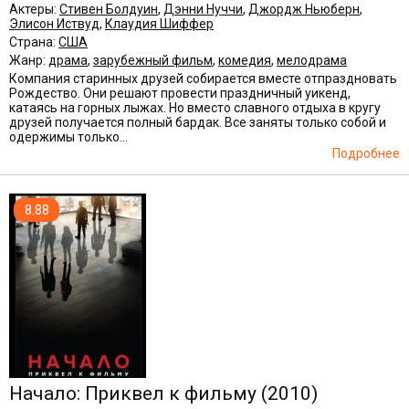
Актеры:
Стивен Болдуин
,
Дэнни Нуччи
,
Джордж Ньюберн
,
Элисон Иствуд
,
Клаудия Шиффер
Страна:
США
Жанр:
драма
,
зарубежный фильм
,
комедия
,
мелодрама
Компания старинных друзей собирается вместе отпраздновать
Рождество. Они решают провести праздничный уикенд,
катаясь на горных лыжах. Но вместо славного отдыха в кругу
друзей получается полный бардак. Все заняты только собой и
одержимы только...
Подробнее
8.88
Начало: Приквел к фильму
(2010)