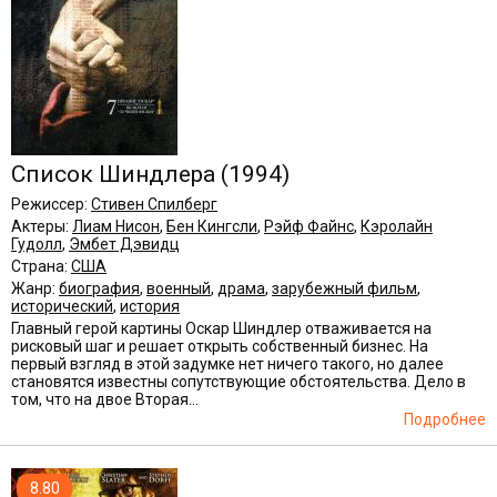
Список Шиндлера
(1994)
Режиссер:
Стивен Спилберг
Актеры:
Лиам Нисон
,
Бен Кингсли
,
Рэйф Файнс
,
Кэролайн
Гудолл
,
Эмбет Дэвидц
Страна:
США
Жанр:
биография
,
военный
,
драма
,
зарубежный фильм
,
исторический
,
история
Главный герой картины Оскар Шиндлер отваживается на
рисковый шаг и решает открыть собственный бизнес. На
первый взгляд в этой задумке нет ничего такого, но далее
становятся известны сопутствующие обстоятельства. Дело в
том, что на двое Вторая...
Подробнее
8.80