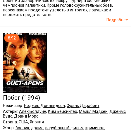
События разворачиваются вокруг турнира сильнейших
чемпионов галактики. Кроме головокружительных боев,
персонажам предстоит уцелеть в интригах, ловушках и
пережить предательство.
Подробнее
8.92
Побег
(1994)
Режиссер:
Роджер Дональдсон
,
Фрэнк Дарабонт
Актеры:
Алек Болдуин
,
Ким Бейсингер
,
Майкл Мэдсен
,
Джеймс
Вудс
,
Дэвид Морс
Страна:
США
,
Япония
Жанр:
боевик
,
драма
,
зарубежный фильм
,
криминал
,