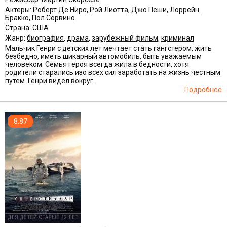
Актеры:
Роберт Де Ниро
,
Рэй Лиотта
,
Джо Пеши
,
Лоррейн
Бракко
,
Пол Сорвино
Страна:
США
Жанр:
биография
,
драма
,
зарубежный фильм
,
криминал
Мальчик Генри с детских лет мечтает стать гангстером, жить
безбедно, иметь шикарный автомобиль, быть уважаемым
человеком. Семья героя всегда жила в бедности, хотя
родители старались изо всех сил заработать на жизнь честным
путем. Генри видел вокруг...
Подробнее
8.87