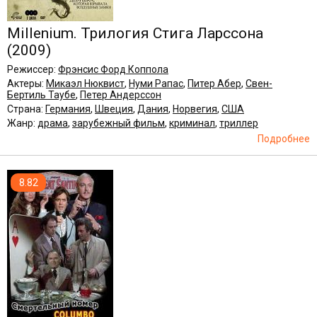
Millenium. Трилогия Стига Ларссона
(2009)
Режиссер:
Фрэнсис Форд Коппола
Актеры:
Микаэл Нюквист
,
Нуми Рапас
,
Питер Абер
,
Свен-
Бертиль Таубе
,
Петер Андерссон
Страна:
Германия
,
Швеция
,
Дания
,
Норвегия
,
США
Жанр:
драма
,
зарубежный фильм
,
криминал
,
триллер
Подробнее
8.82