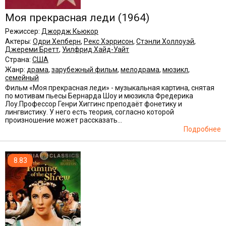
Моя прекрасная леди
(1964)
Режиссер:
Джордж Кьюкор
Актеры:
Одри Хепберн
,
Рекс Хэррисон
,
Стэнли Холлоуэй
,
Джереми Бретт
,
Уилфрид Хайд-Уайт
Страна:
США
Жанр:
драма
,
зарубежный фильм
,
мелодрама
,
мюзикл
,
семейный
Фильм «Моя прекрасная леди» - музыкальная картина, снятая
по мотивам пьесы Бернарда Шоу и мюзикла Фредерика
Лоу.Профессор Генри Хиггинс преподаёт фонетику и
лингвистику. У него есть теория, согласно которой
произношение может рассказать...
Подробнее
8.83