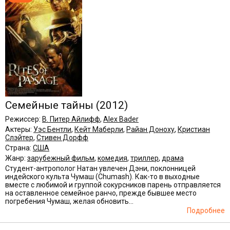
Семейные тайны
(2012)
Режиссер:
В. Питер Айлифф
,
Alex Bader
Актеры:
Уэс Бентли
,
Кейт Маберли
,
Райан Доноху
,
Кристиан
Слэйтер
,
Стивен Дорфф
Страна:
США
Жанр:
зарубежный фильм
,
комедия
,
триллер
,
драма
Студент-антрополог Натан увлечен Дэни, поклонницей
индейского культа Чумаш (Chumash). Как-то в выходные
вместе с любимой и группой сокурсников парень отправляется
на оставленное семейное ранчо, прежде бывшее место
погребения Чумаш, желая обновить...
Подробнее