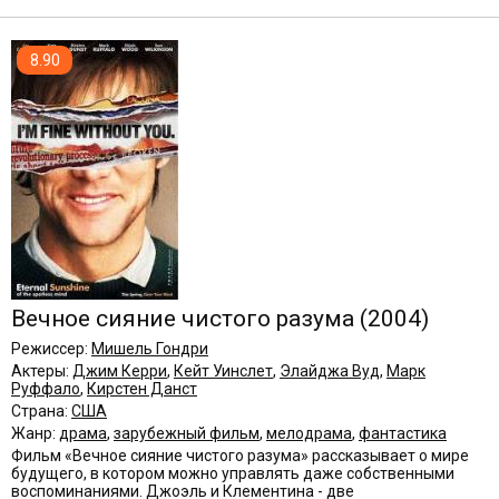
8.90
Вечное сияние чистого разума
(2004)
Режиссер:
Мишель Гондри
Актеры:
Джим Керри
,
Кейт Уинслет
,
Элайджа Вуд
,
Марк
Руффало
,
Кирстен Данст
Страна:
США
Жанр:
драма
,
зарубежный фильм
,
мелодрама
,
фантастика
Фильм «Вечное сияние чистого разума» рассказывает о мире
будущего, в котором можно управлять даже собственными
воспоминаниями. Джоэль и Клементина - две