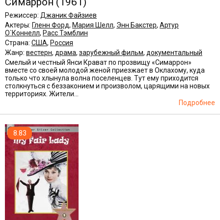
Симаррон
(1961)
Режиссер:
Джаник Файзиев
Актеры:
Гленн Форд
,
Мария Шелл
,
Энн Бакстер
,
Артур
О`Коннелл
,
Расс Тэмблин
Страна:
США
,
Россия
Жанр:
вестерн
,
драма
,
зарубежный фильм
,
документальный
Смелый и честный Янси Крават по прозвищу «Симаррон»
вместе со своей молодой женой приезжает в Оклахому, куда
только что хлынула волна поселенцев. Тут ему приходится
столкнуться с беззаконием и произволом, царящими на новых
территориях. Жители...
Подробнее
8.83