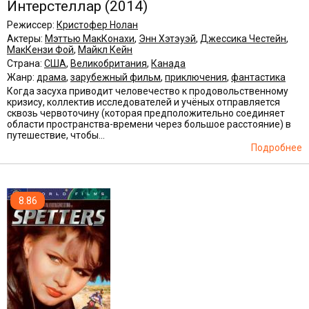
Интерстеллар
(2014)
Режиссер:
Кристофер Нолан
Актеры:
Мэттью МакКонахи
,
Энн Хэтэуэй
,
Джессика Честейн
,
МакКензи Фой
,
Майкл Кейн
Страна:
США
,
Великобритания
,
Канада
Жанр:
драма
,
зарубежный фильм
,
приключения
,
фантастика
Когда засуха приводит человечество к продовольственному
кризису, коллектив исследователей и учёных отправляется
сквозь червоточину (которая предположительно соединяет
области пространства-времени через большое расстояние) в
путешествие, чтобы...
Подробнее
8.86