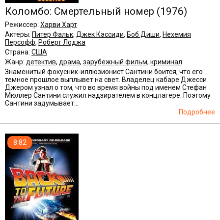
Коломбо: Смертельный номер
(1976)
Режиссер:
Харви Харт
Актеры:
Питер Фальк
,
Джек Кэссиди
,
Боб Диши
,
Нехемия
Персофф
,
Роберт Лоджа
Страна:
США
Жанр:
детектив
,
драма
,
зарубежный фильм
,
криминал
Знаменитый фокусник-иллюзионист Сантини боится, что его
темное прошлое выплывет на свет. Владелец кабаре Джесси
Джером узнал о том, что во время войны под именем Стефан
Мюллер Сантини служил надзирателем в концлагере. Поэтому
Сантини задумывает...
Подробнее
8.82